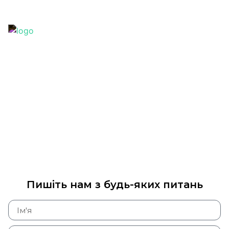
+38 (067) 389 32 60
office@k2company.com.ua
Контакти
Пишіть нам з будь-яких питань