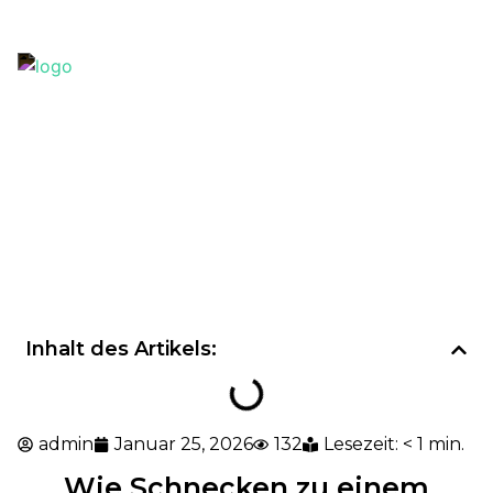
+38 (067) 438 38 12
office@k2company.com.ua
Über das 
Inhalt des Artikels:
admin
Januar 25, 2026
132
Lesezeit: < 1 min.
Wie Schnecken zu einem