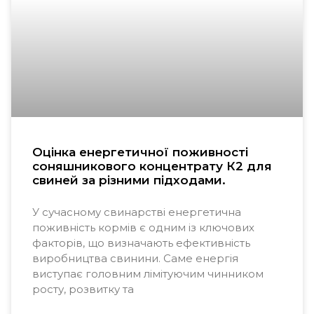
Оцінка енергетичної поживності
соняшникового концентрату К2 для
свиней за різними підходами.
У сучасному свинарстві енергетична
поживність кормів є одним із ключових
факторів, що визначають ефективність
виробництва свинини. Саме енергія
виступає головним лімітуючим чинником
росту, розвитку та